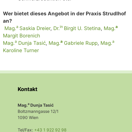
Wer bietet dieses Angebot in der Praxis Strudlhof
an?
a
in
a
Mag.
Saskia Dreier
,
Dr.
Birgit U. Stetina
,
Mag.
Margit Borenich
a
a
a
Mag.
Dunja Tasić
,
Mag.
Gabriele Rupp
,
Mag.
Karoline Turner
Kontakt
a
Mag.
Dunja Tasić
Boltzmanngasse 12/1
1090 Wien
Tel/Fax:
+43 1 922 92 98