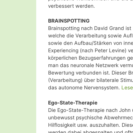
verbessert werden.
BRAINSPOTTING
Brainspotting nach David Grand ist
welche die Verarbeitung sowie Auf
sowie den Aufbau/Stärken von inn
Experiencing (nach Peter Levine) v
körperlichen Bezugserfahrungen g
man das neuronale Netzwerk vermu
Bewertung verbunden ist. Dieser B
(Verarbeitung) über bilaterale Stimu
das autonome Nervensystem.
Lese
Ego-State-Therapie
Die Ego-State-Therapie nach John 
unbewusst psychische Abwehrmecha
Hilflosigkeit usw. auszuhalten. Di
werden dabei abgespalten und oftm