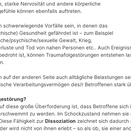
, starke Nervosität und andere körperliche
fühle können ebenfalls auftreten.
n schwerwiegende Vorfälle sein, in denen das
hische) Gesundheit gefährdet ist – zum Beispiel
iche/psychische/sexuelle Gewalt, Krieg,
uste und Tod von nahen Personen etc.. Auch Ereigniss
edroht ist, können Traumafolgestörungen entstehen la
n.
 auf der anderen Seite auch alltägliche Belastungen sei
che Verarbeitungsvermögen des/r Betroffenen stark ü
lgestörung?
f diese große Überforderung ist, dass Betroffene sich 
erschwemmt zu werden. Im Schockzustand nehmen sie al
Diese Fähigkeit zur
Dissoziation
zeichnet sich dadurch 
oder wird nicht von ihnen erlebt – so als ob, sie einer 