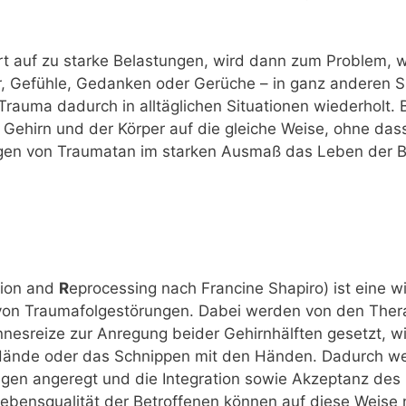
ort auf zu starke Belastungen, wird dann zum Problem, 
er, Gefühle, Gedanken oder Gerüche – in ganz anderen Si
rauma dadurch in alltäglichen Situationen wiederholt. 
s Gehirn und der Körper auf die gleiche Weise, ohne da
olgen von Traumatan im starken Ausmaß das Leben der 
tion and
R
eprocessing nach Francine Shapiro) ist eine w
n Traumafolgestörungen. Dabei werden von den Therap
nesreize zur Anregung beider Gehirnhälften gesetzt, wi
nde oder das Schnippen mit den Händen. Dadurch wer
gen angeregt und die Integration sowie Akzeptanz des 
ebensqualität der Betroffenen können auf diese Weise 