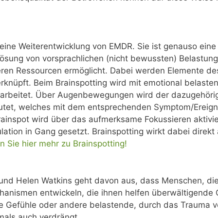
 eine Weiterentwicklung von EMDR. Sie ist genauso ein
lösung von vorsprachlichen (nicht bewussten) Belastu
eren Ressourcen ermöglicht. Dabei werden Elemente d
erknüpft. Beim Brainspotting wird mit emotional belast
earbeitet. Über Augenbewegungen wird der dazugehörig
tet, welches mit dem entsprechenden Symptom/Ereigni
rainspot wird über das aufmerksame Fokussieren aktivi
lation in Gang gesetzt. Brainspotting wirkt dabei direkt
n Sie hier mehr zu Brainspotting!
und Helen Watkins geht davon aus, dass Menschen, die
nismen entwickeln, die ihnen helfen überwältigende 
ese Gefühle oder andere belastende, durch das Trauma v
als auch verdrängt.