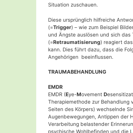
Situation zuschauen.
Diese ursprünglich hilfreiche Antw
(=
Trigger
) – wie zum Beispiel Bild
und Ängste auslösen und sich das T
(=
Retraumatisierung
) reagiert da
kann. Dies führt dazu, dass die F
Angehörigen beeinflussen.
TRAUMABEHANDLUNG
EMDR
EMDR (
E
ye-
M
ovement
D
esensitiza
Therapiemethode zur Behandlung vo
Seiten des Körpers) wechselnde Sin
Augenbewegungen, Antippen der Hä
Verarbeitung belastender Erinnerun
psychische Wohlbefinden und die L