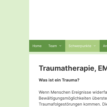
Zum
Inhalt
springen
Home
Team
Schwerpunkte
An
Traumatherapie, 
Was ist ein Trauma?
Wenn Menschen Ereignisse widerfah
Bewältigungsmöglichkeiten überstei
Traumafolgestörungen kommen. Die